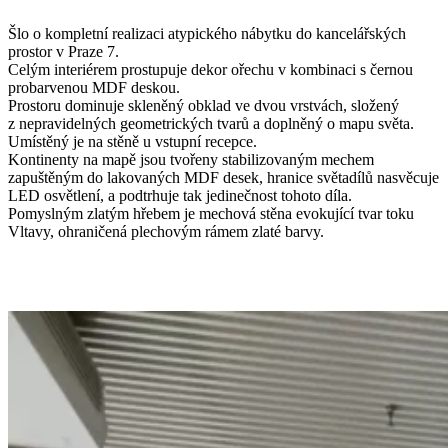
Šlo o kompletní realizaci atypického nábytku do kancelářských
prostor v Praze 7.
Celým interiérem prostupuje dekor ořechu v kombinaci s černou
probarvenou MDF deskou.
Prostoru dominuje skleněný obklad ve dvou vrstvách, složený
z nepravidelných geometrických tvarů a doplněný o mapu světa.
Umístěný je na stěně u vstupní recepce.
Kontinenty na mapě jsou tvořeny stabilizovaným mechem
zapuštěným do lakovaných MDF desek, hranice světadílů nasvěcuje
LED osvětlení, a podtrhuje tak jedinečnost tohoto díla.
Pomyslným zlatým hřebem je mechová stěna evokující tvar toku
Vltavy, ohraničená plechovým rámem zlaté barvy.