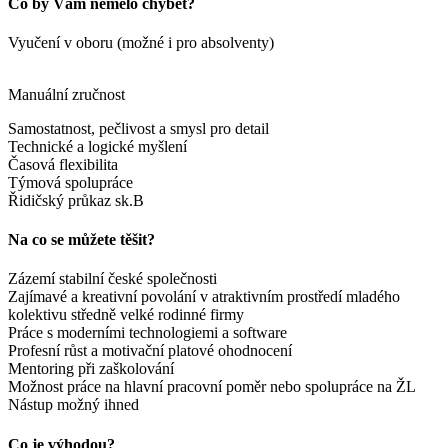
Co by Vám nemělo chybět?
Vyučení v oboru (možné i pro absolventy)
Manuální zručnost
Samostatnost, pečlivost a smysl pro detail
Technické a logické myšlení
Časová flexibilita
Týmová spolupráce
Řidičský průkaz sk.B
Na co se můžete těšit?
Zázemí stabilní české společnosti
Zajímavé a kreativní povolání v atraktivním prostředí mladého
kolektivu středně velké rodinné firmy
Práce s moderními technologiemi a software
Profesní růst a motivační platové ohodnocení
Mentoring při zaškolování
Možnost práce na hlavní pracovní poměr nebo spolupráce na ŽL
Nástup možný ihned
Co je výhodou?