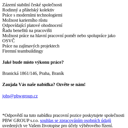
Zázemí stabilní české společnosti
Rodinný a přátelský kolektiv
Práce s moderními technologiemi
Možnost karierního růstu
Odpovídající platové ohodnocení
Řadu benefitů na pracovišti
Možnost práce na hlavní pracovní poměr nebo spolupráce jako
OSVČ
Práce na zajímavých projektech
Firemní teambuildingy
Jaké bude místo výkonu práce?
Branická 1861/146, Praha, Braník
Zaujala Vás naše nabídka? Ozvěte se nám!
jobs@pbwgroup.cz
*Odpovědí na tuto nabídku pracovní pozice poskytujete společnosti
PBW GROUP s.r.o.
souhlas se zpracováním osobních údajů
uvedených ve Vašem životopise pro účely výběrového řízení.