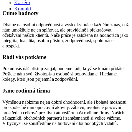
Prohlédnout volné pozice
Kariéra
Kontakt
Ctíme hodnoty
Dbáme na osobní odpovědnost a výsledky práce každého z nás, což
nám umožňuje nejen splňovat, ale pravidelně i překračovat
očekávání našich klientů. Naše práce je založena na hodnotách jako
integrita, loajalita, osobní přístup, zodpovědnost, spolupráce
a respekt.
Rádi vás potkáme
Pokud vás náš přístup zaujal, budeme rádi, když se k nám přidáte.
Pošlete nám svůj životopis a osobně si popovídáme. Hledáme
kolegy, kteří jsou příjemní a zodpovědní.
Jsme rodinná firma
Výměnou nabízíme nejen dobré ohodnocení, ale i bohaté možnosti
pro společné mimopracovní aktivity, zábavu, uvolněné pracovní
prostředí a celkově pozitivní atmosféru naší rodinné firmy. Našich
zákazníků, obchodních partnerů i zaměstnanců si velice vážíme.
V byznysu se soustředíme na budování dlouhodobých vztahů.