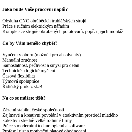
Jaká bude Vaše pracovní náplň?
Obsluha CNC obráběcích truhlářských strojů
Práce s ručním elektrickým nářadím
Kompletace strojně obrobených polotovarů, popř. i jejich montáž
Co by Vám nemělo chybět?
Vyučení v oboru (možné i pro absolventy)
Manuální zručnost
Samostatnost, pečlivost a smysl pro detail
Technické a logické myšlení
Časová flexibilita
Týmová spolupráce
Řidičský průkaz sk.B
Na co se můžete těšit?
Zázemí stabilní české společnosti
Zajímavé a kreativní povolání v atraktivním prostředí mladého
kolektivu středně velké rodinné firmy
Práce s moderními technologiemi a software
Profesní růst a motivační platové ohodnocení