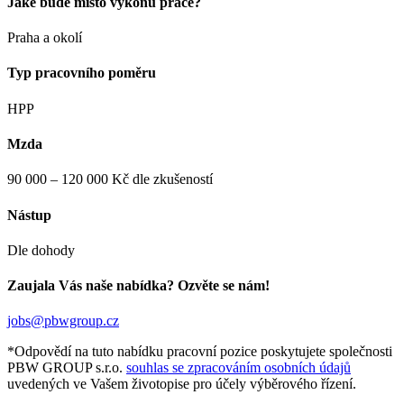
Jaké bude místo výkonu práce?
Praha a okolí
Typ pracovního poměru
HPP
Mzda
90 000 – 120 000 Kč dle zkušeností
Nástup
Dle dohody
Zaujala Vás naše nabídka? Ozvěte se nám!
jobs@pbwgroup.cz
*Odpovědí na tuto nabídku pracovní pozice poskytujete společnosti
PBW GROUP s.r.o.
souhlas se zpracováním osobních údajů
uvedených ve Vašem životopise pro účely výběrového řízení.