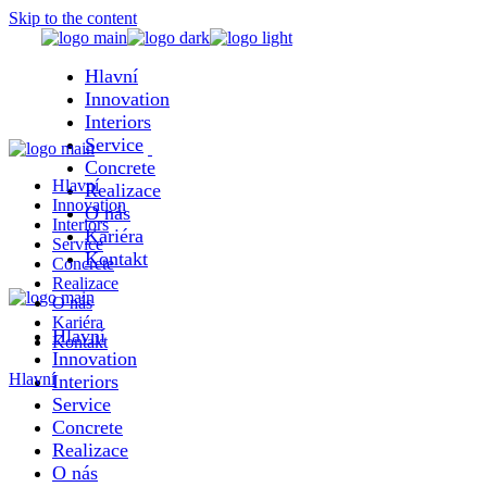
Skip to the content
Hlavní
Innovation
Interiors
Service
Concrete
Hlavní
Realizace
Innovation
O nás
Interiors
Kariéra
Service
Kontakt
Concrete
Realizace
O nás
Kariéra
Hlavní
Kontakt
Innovation
Hlavní
Interiors
Service
Concrete
Realizace
O nás